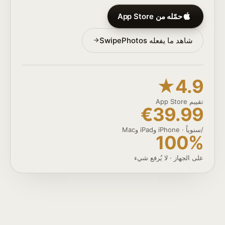
حمّله من App Store
شاهد ما يفعله SwipePhotos
4.9★
تقييم App Store
€39.99
/سنوياً · iPhone وiPad وMac
100%
على الجهاز · لا يُرفع شيء