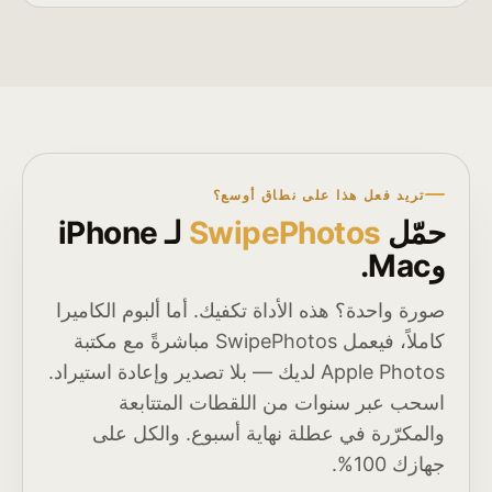
تريد فعل هذا على نطاق أوسع؟
حمّل
SwipePhotos
لـ iPhone
وMac.
صورة واحدة؟ هذه الأداة تكفيك. أما ألبوم الكاميرا
كاملاً، فيعمل SwipePhotos مباشرةً مع مكتبة
Apple Photos لديك — بلا تصدير وإعادة استيراد.
اسحب عبر سنوات من اللقطات المتتابعة
والمكرّرة في عطلة نهاية أسبوع. والكل على
جهازك 100%.