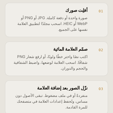
أفلِت صورك
01
صورة واحدة أو دفعة كاملة. JPG أو PNG أو
WebP أو HEIC. اسحب مجلدًا لتطبيق العلامة
نفسها على الجميع.
صمّم العلامة المائية
02
اكتب نصًا واختر خطًا ولونًا، أو ارفع شعار PNG
شفافًا. اسحب العلامة لوضعها، واضبط الشفافية
والحجم والدوران.
نزّل الصور بعد إضافة العلامة
03
منفردةً أو في ملف مضغوط. تبقى الأصول دون
مساس، وتُحفظ إعدادات العلامة في متصفحك
للمرة القادمة.