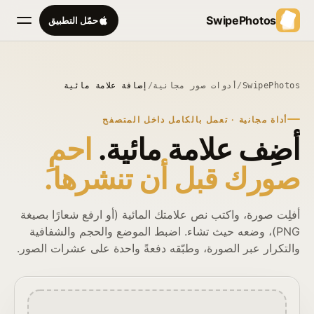
SwipePhotos
حمّل التطبيق
SwipePhotos
/
أدوات صور مجانية
/
إضافة علامة مائية
أداة مجانية · تعمل بالكامل داخل المتصفح
أضِف علامة مائية.
احمِ
صورك قبل أن تنشرها.
أفلِت صورة، واكتب نص علامتك المائية (أو ارفع شعارًا بصيغة
PNG)، وضعه حيث تشاء. اضبط الموضع والحجم والشفافية
والتكرار عبر الصورة، وطبّقه دفعةً واحدة على عشرات الصور.