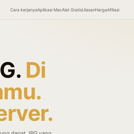
Cara kerjanya
Aplikasi Mac
Alat Gratis
Ulasan
Harga
Afiliasi
G.
Di
amu.
erver.
sung dapat JPG yang