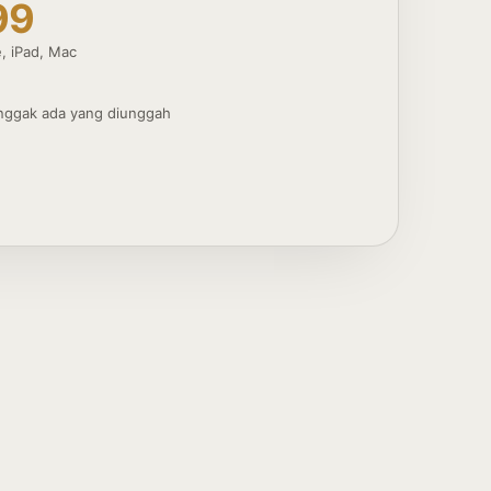
99
e, iPad, Mac
%
 nggak ada yang diunggah