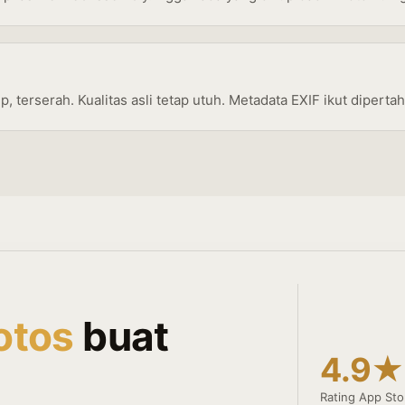
p, terserah. Kualitas asli tetap utuh. Metadata EXIF ikut dipert
otos
buat
4.9★
Rating App Sto