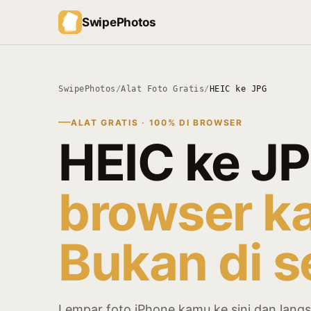
SwipePhotos
SwipePhotos
/
Alat Foto Gratis
/
HEIC ke JPG
ALAT GRATIS · 100% DI BROWSER
HEIC ke JP
browser k
Bukan di s
Lempar foto iPhone kamu ke sini dan lang