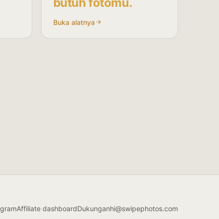
butuh fotomu.
Buka alatnya
rogram
Affiliate dashboard
Dukungan
hi@swipephotos.com