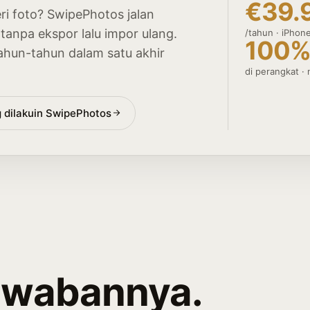
€39.
leri foto? SwipePhotos jalan
tanpa ekspor lalu impor ulang.
/tahun · iPhon
100
ahun-tahun dalam satu akhir
di perangkat ·
g dilakuin SwipePhotos
jawabannya.