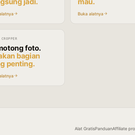
gsung jadi.
mau.
alatnya
Buka alatnya
 CROPPER
otong foto.
akan bagian
g penting.
alatnya
Alat Gratis
Panduan
Affiliate p