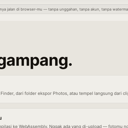
inya jalan di browser-mu — tanpa unggahan, tanpa akun, tanpa waterma
 gampang.
 Finder, dari folder ekspor Photos, atau tempel langsung dari cl
u
mpilasi ke WebAssembly. Nggak ada yang di-upload — fotomu ngg