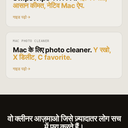
आसान कीमत, नेटिव Mac ऐप.
गाइड पढ़ो
MAC PHOTO CLEANER
Mac के लिए photo cleaner.
Y रखो,
X डिलीट, C favorite.
गाइड पढ़ो
वो क्लीनर आज़माओ जिसे ज़्यादातर लोग सच
में पूरा करते हैं।