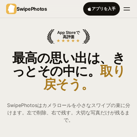
SwipePhotos
アプリを入手
App Storeで
高評価
★★★★★
最高の思い出は、き
っとその中に。
取り
戻そう。
SwipePhotosはカメラロールを小さなスワイプの束に分
けます。左で削除、右で残す。大切な写真だけが残るま
で。