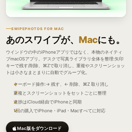
SWIPEPHOTOS FOR MAC
あのスワイプが、
Mac
にも。
ウインドウの中のiPhoneアプリではなく、本物のネイティ
ブmacOSアプリ。デスクで写真ライブラリ全体を整理:矢印
キーで残す/削除、⌘Zで取り消し、重複やスクリーンショッ
トは小さなまとまりに自動でグループ化。
キーボード操作:→ 残す、← 削除、⌘Z 取り消し
重複とスクリーンショットをセットごとに整理
進捗はiCloud経由でiPhoneと同期
1回の購入でiPhone・iPad・Macすべてに対応
Mac版をダウンロード