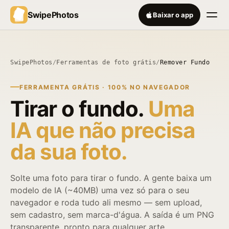
SwipePhotos
Baixar o app
SwipePhotos
/
Ferramentas de foto grátis
/
Remover Fundo
FERRAMENTA GRÁTIS · 100% NO NAVEGADOR
Tirar o fundo.
Uma
IA que não precisa
da sua foto.
Solte uma foto para tirar o fundo. A gente baixa um
modelo de IA (~40MB) uma vez só para o seu
navegador e roda tudo ali mesmo — sem upload,
sem cadastro, sem marca-d'água. A saída é um PNG
transparente, pronto para qualquer arte.