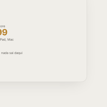
tore
99
 iPad, Mac
%
· nada sai daqui