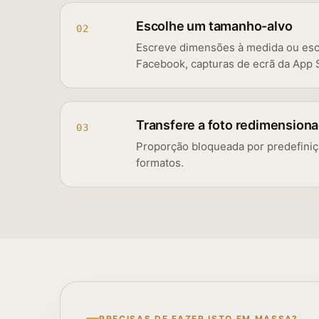
Escolhe um tamanho-alvo
02
Escreve dimensões à medida ou esco
Facebook, capturas de ecrã da App S
Transfere a foto redimension
03
Proporção bloqueada por predefiniç
formatos.
PRECISAS DE FAZER ISTO EM MASSA?