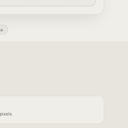
a.
ixels.