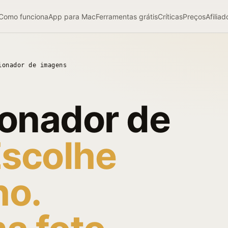
Como funciona
App para Mac
Ferramentas grátis
Críticas
Preços
Afiliad
ionador de imagens
onador de
scolhe
o.