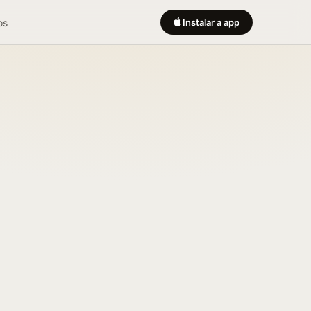
os
Instalar a app