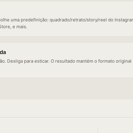
lhe uma predefinição: quadrado/retrato/story/reel do Instagra
tore, e mais.
ada
ão. Desliga para esticar. O resultado mantém o formato origi