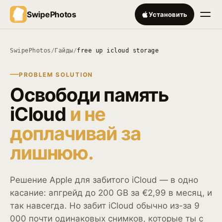
SwipePhotos
Установить
SwipePhotos
/
Гайды
/
free up icloud storage
PROBLEM SOLUTION
Освободи память
iCloud
и не
доплачивай за
лишнюю.
Решение Apple для забитого iCloud — в одно
касание: апгрейд до 200 GB за €2,99 в месяц, и
так навсегда. Но забит iCloud обычно из-за 9
000 почти одинаковых снимков, которые ты с