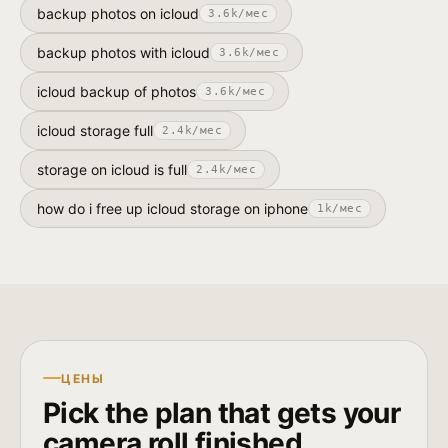
backup photos on icloud
3.6k
/мес
backup photos with icloud
3.6k
/мес
icloud backup of photos
3.6k
/мес
icloud storage full
2.4k
/мес
storage on icloud is full
2.4k
/мес
how do i free up icloud storage on iphone
1k
/мес
ЦЕНЫ
Pick the plan that gets your
camera roll finished.