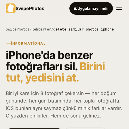
SwipePhotos
Uygulamayı indir
SwipePhotos
/
Rehberler
/
delete similar photos iphone
INFORMATIONAL
iPhone'da benzer
fotoğrafları sil.
Birini
tut, yedisini at.
Bir iyi kare için 8 fotoğraf çekersin — her doğum
gününde, her gün batımında, her toplu fotoğrafta.
iOS bunları aynı saymaz çünkü minik farklar vardır.
O yüzden birikirler. Hem de sonu gelmez.