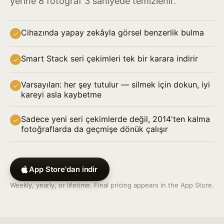
yerine 8 fotoğraf 3 saniyede temizlenir.
Cihazında yapay zekâyla görsel benzerlik bulma
✓
Smart Stack seri çekimleri tek bir karara indirir
✓
Varsayılan: her şey tutulur — silmek için dokun, iyi
✓
kareyi asla kaybetme
Sadece yeni seri çekimlerde değil, 2014'ten kalma
✓
fotoğraflarda da geçmişe dönük çalışır
App Store'dan indir
Weekly, yearly, or lifetime. Final pricing appears in the App Store.