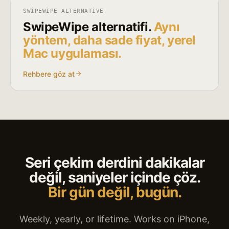
SWIPEWIPE ALTERNATIVE
SwipeWipe alternatifi.
Aynı
yöntem, daha sade fiyat, yerel
Mac uygulaması.
Rehbere göz at
Seri çekim derdini dakikalar
değil, saniyeler içinde çöz.
Bir gün değil, bugün.
Weekly, yearly, or lifetime. Works on iPhone,