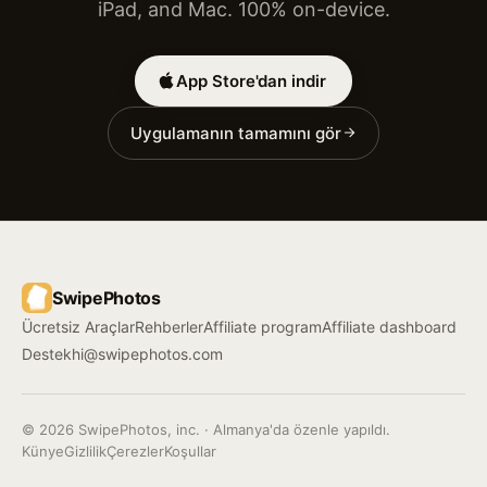
iPad, and Mac. 100% on-device.
App Store'dan indir
Uygulamanın tamamını gör
SwipePhotos
Ücretsiz Araçlar
Rehberler
Affiliate program
Affiliate dashboard
Destek
hi@swipephotos.com
© 2026 SwipePhotos, inc. · Almanya'da özenle yapıldı.
Künye
Gizlilik
Çerezler
Koşullar