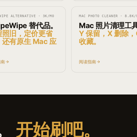
WIPE ALTERNATIVE
·
3K
/MO
MAC PHOTO CLEANER
·
8.8K
/
ipeWipe 替代品。
Mac 照片清理工
程照旧，定价更省
Y 保留，X 删除，
还有原生 Mac 应
收藏。
。
指南
阅读指南
。
开始刷吧。