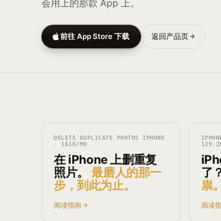
会用上的那款 App 上。
前往 App Store 下载
返回产品页
DELETE DUPLICATE PHOTOS IPHONE
IPHON
·
161K
/MO
129.2
在 iPhone 上删重复
iP
照片。
最磨人的那一
了
步，到此为止。
祟
阅读指南
阅读