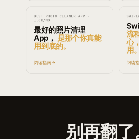
BEST PHOTO CLEANER APP
·
SWIPE
1.6K
/MO
Sw
最好的照片清理
流
App，
是那个你真能
心，
用到底的。
用
阅读指南
阅读
别再翻了