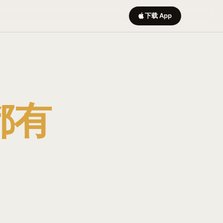
下载 App
都有