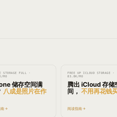
E STORAGE FULL
·
FREE UP ICLOUD STORAGE
·
K
/MO
83.8K
/MO
hone 储存空间满
腾出 iCloud 存储
？
八成是照片在作
间，
不用再花钱
。
指南
阅读指南