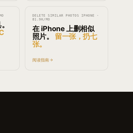
MO
DELETE SIMILAR PHOTOS IPHONE
·
81.9K
/MO
具。
在 iPhone 上删相似
C
照片。
留一张，扔七
张。
阅读指南