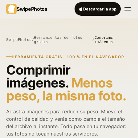
SwipePhotos
Descargar la app
Herramientas de fotos
Comprimir
SwipePhotos
/
/
gratis
imágenes
HERRAMIENTA GRATIS · 100 % EN EL NAVEGADOR
Comprimir
imágenes.
Menos
peso, la misma foto.
Arrastra imágenes para reducir su peso. Mueve el
control de calidad y verás cómo cambia el tamaño
del archivo al instante. Todo pasa en tu navegador:
tus fotos no tocan nuestros servidores.