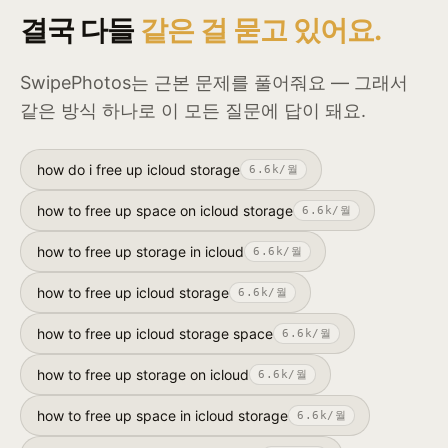
결국 다들
같은 걸 묻고 있어요.
SwipePhotos는 근본 문제를 풀어줘요 — 그래서
같은 방식 하나로 이 모든 질문에 답이 돼요.
how do i free up icloud storage
6.6k
/월
how to free up space on icloud storage
6.6k
/월
how to free up storage in icloud
6.6k
/월
how to free up icloud storage
6.6k
/월
how to free up icloud storage space
6.6k
/월
how to free up storage on icloud
6.6k
/월
how to free up space in icloud storage
6.6k
/월