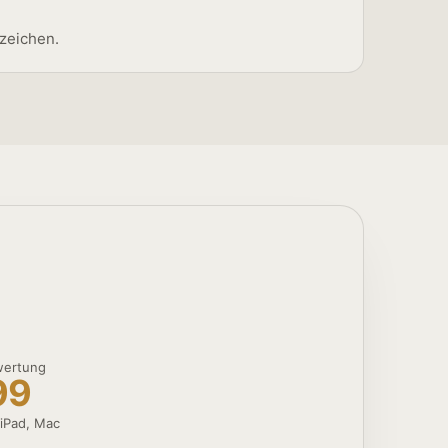
rzeichen.
wertung
99
 iPad, Mac