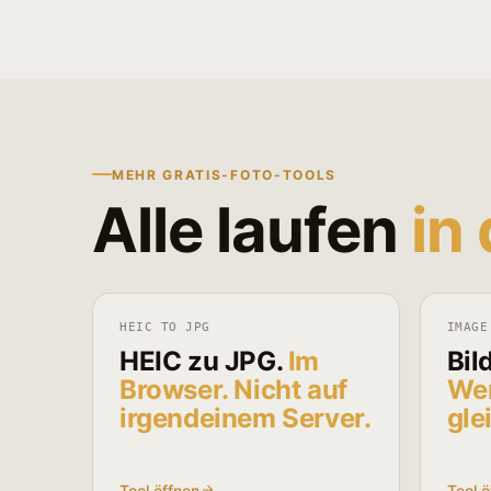
MEHR GRATIS-FOTO-TOOLS
Alle laufen
in
HEIC TO JPG
IMAGE
HEIC zu JPG.
Im
Bil
Browser. Nicht auf
Wen
irgendeinem Server.
gle
Tool öffnen
Tool ö