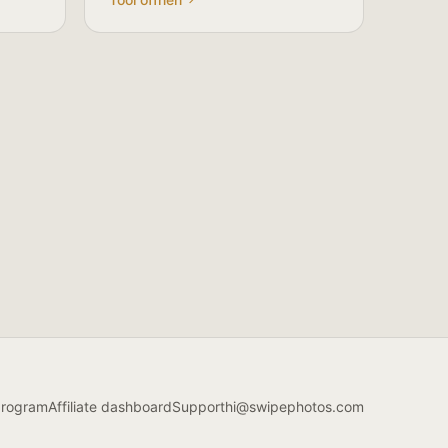
 program
Affiliate dashboard
Support
hi@swipephotos.com