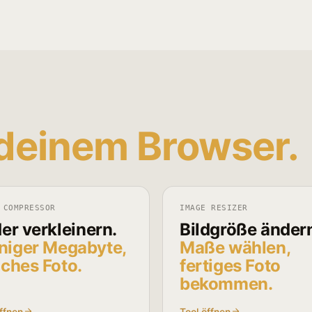
 deinem Browser.
 COMPRESSOR
IMAGE RESIZER
der verkleinern.
Bildgröße änder
iger Megabyte,
Maße wählen,
iches Foto.
fertiges Foto
bekommen.
ffnen
Tool öffnen