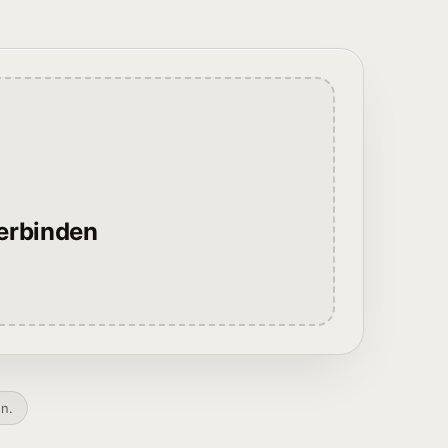
verbinden
en.