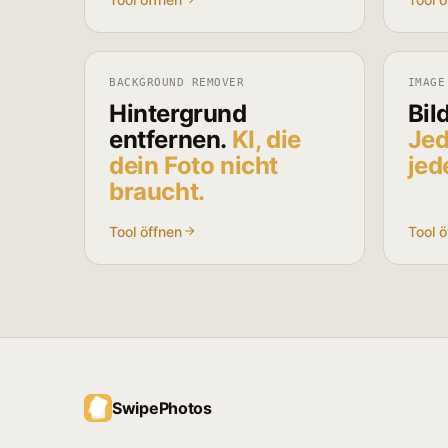
BACKGROUND REMOVER
IMAGE
Hintergrund
Bil
entfernen.
KI, die
Jed
dein Foto nicht
jed
braucht.
Tool öffnen
Tool ö
SwipePhotos