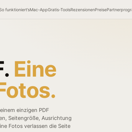
So funktioniert’s
Mac-App
Gratis-Tools
Rezensionen
Preise
Partnerprog
.
Eine
 Fotos.
u einem einzigen PDF
n, Seitengröße, Ausrichtung
ne Fotos verlassen die Seite