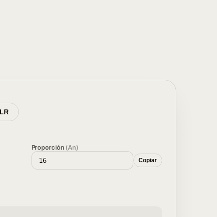
SLR
Proporción
(An)
Copiar