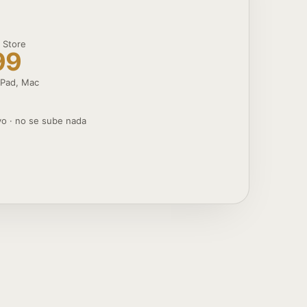
 Store
99
 iPad, Mac
%
ivo · no se sube nada