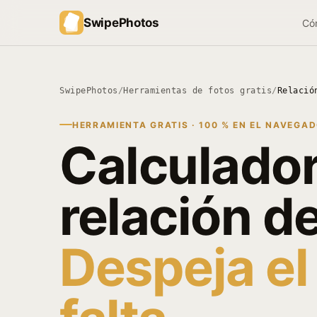
SwipePhotos
Có
SwipePhotos
/
Herramientas de fotos gratis
/
Relació
HERRAMIENTA GRATIS · 100 % EN EL NAVEGA
Calculado
relación d
Despeja el