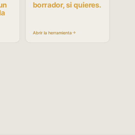
 un
borrador, si quieres.
la
Abrir la herramienta