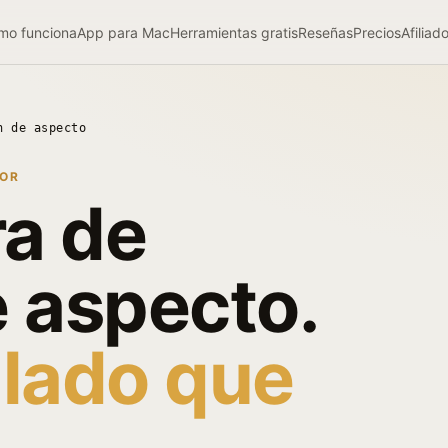
mo funciona
App para Mac
Herramientas gratis
Reseñas
Precios
Afiliad
n de aspecto
DOR
ra de
e aspecto.
 lado que