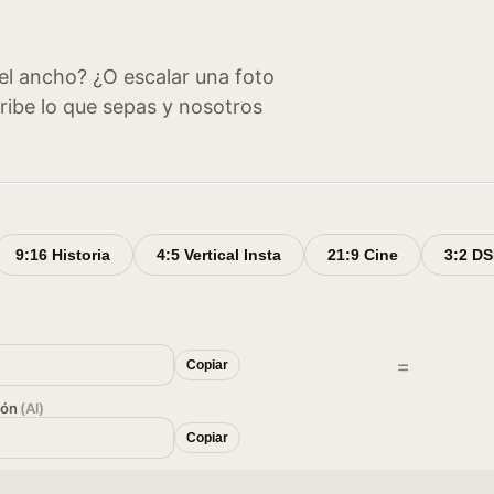
el ancho? ¿O escalar una foto
ibe lo que sepas y nosotros
9:16 Historia
4:5 Vertical Insta
21:9 Cine
3:2 D
=
Copiar
ión
(Al)
Copiar