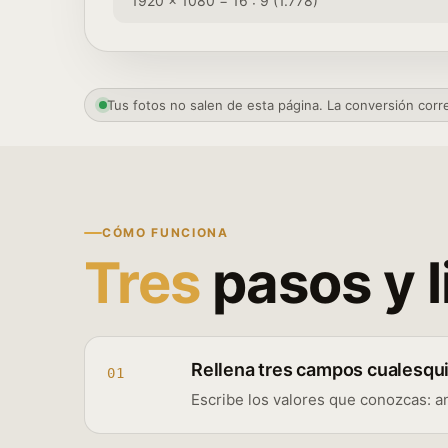
1920 × 1080 = 16 : 9 (1.778)
Tus fotos no salen de esta página. La conversión corr
CÓMO FUNCIONA
Tres
pasos y l
Rellena tres campos cualesqu
01
Escribe los valores que conozcas: a