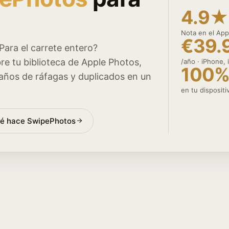
4.9★
Nota en el App
€39.
Para el carrete entero?
e tu biblioteca de Apple Photos,
/año · iPhone,
100
s años de ráfagas y duplicados en un
en tu disposit
ué hace SwipePhotos