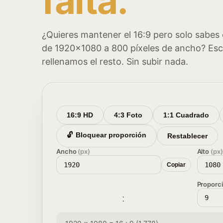
falta.
¿Quieres mantener el 16:9 pero solo sabes 
de 1920×1080 a 800 píxeles de ancho? Escr
rellenamos el resto. Sin subir nada.
16:9 HD
4:3 Foto
1:1 Cuadrado
🔓
Bloquear proporción
Restablecer
Ancho
(px)
Alto
(px)
Copiar
Proporc
: