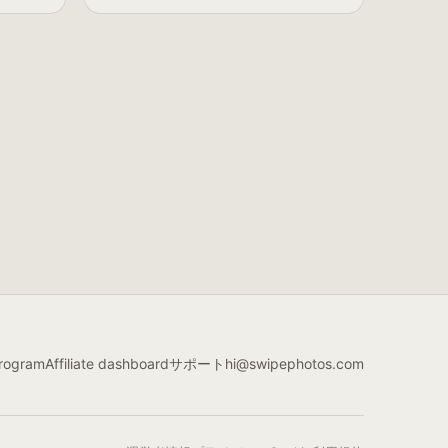
 program
Affiliate dashboard
サポート
hi@swipephotos.com