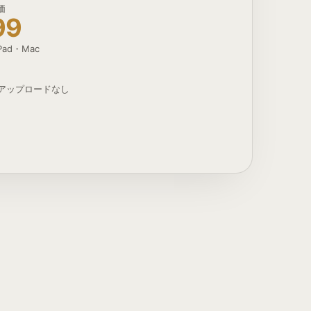
価
99
iPad・Mac
%
 アップロードなし