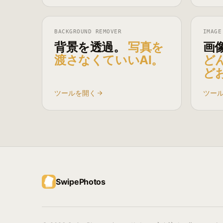
BACKGROUND REMOVER
IMAGE
背景を透過。
写真を
画
渡さなくていいAI。
ど
ど
ツールを開く
ツー
SwipePhotos