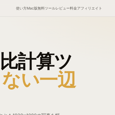
使い方
Mac版
無料ツール
レビュー
料金
アフィリエイト
比計算ツ
りない一辺