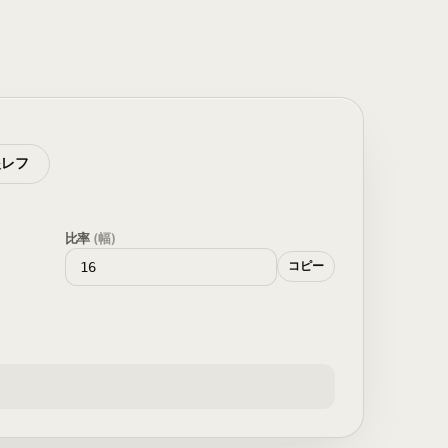
眼レフ
比率
(幅)
コピー