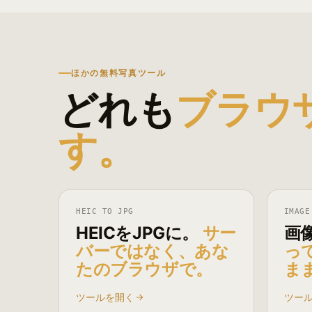
ほかの無料写真ツール
どれも
ブラウ
す。
HEIC TO JPG
IMAGE
HEICをJPGに。
サー
画
バーではなく、あな
っ
たのブラウザで。
ま
ツールを開く
ツー