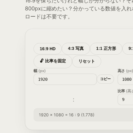
16:9を保ちたいけれど幅しか分からない？それ
800pxに縮めたい？分かっている数値を入
ロードは不要です。
4:3 写真
1:1 正方形
9
16:9 HD
🔓
比率を固定
リセット
幅
(px)
高さ
(px
コピー
比率
(高
:
1920 × 1080 = 16 : 9 (1.778)