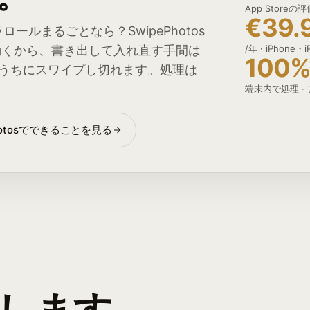
App Storeの評
€39.
ールまるごとなら？SwipePhotos
直接動くから、書き出して入れ直す手間は
/年 · iPhone・
100
うちにスワイプし切れます。処理は
端末内で処理 ·
Photosでできることを見る